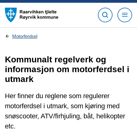
D
Motorferdsel
u
e
r
Kommunalt regelverk og
h
e
informasjon om motorferdsel i
r
:
utmark
Her finner du reglene som regulerer
motorferdsel i utmark, som kjøring med
snøscooter, ATV/firhjuling, båt, helikopter
etc.