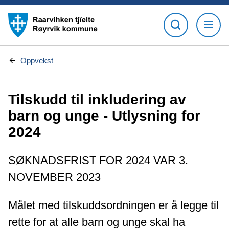
D
Oppvekst
u
e
r
Tilskudd til inkludering av
h
e
barn og unge - Utlysning for
r
:
2024
SØKNADSFRIST FOR 2024 VAR 3.
NOVEMBER 2023
Målet med tilskuddsordningen er å legge til
rette for at alle barn og unge skal ha