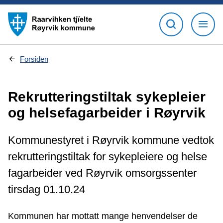
D
Forsiden
u
e
r
Rekrutteringstiltak sykepleier
h
e
og helsefagarbeider i Røyrvik
r
:
Kommunestyret i Røyrvik kommune vedtok
rekrutteringstiltak for sykepleiere og helse
fagarbeider ved Røyrvik omsorgssenter
tirsdag 01.10.24
Kommunen har mottatt mange henvendelser de