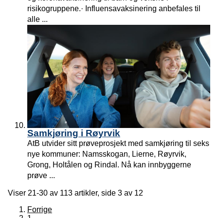
risikogruppene.· Influensavaksinering anbefales til
alle ...
Samkjøring i Røyrvik
AtB utvider sitt prøveprosjekt med samkjøring til seks
nye kommuner: Namsskogan, Lierne, Røyrvik,
Grong, Holtålen og Rindal. Nå kan innbyggerne
prøve ...
Viser
21-30
av
113
artikler,
side
3
av
12
Forrige