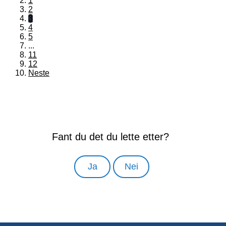
1
2
3
4
5
...
11
12
Neste
Fant du det du lette etter?
Ja
Nei