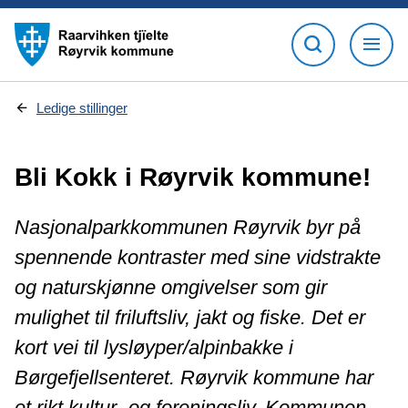
D
Ledige stillinger
u
e
r
Bli Kokk i Røyrvik kommune!
h
e
r
:
Nasjonalparkkommunen Røyrvik byr på
spennende kontraster med sine vidstrakte
og naturskjønne omgivelser som gir
mulighet til friluftsliv, jakt og fiske. Det er
kort vei til lysløyper/alpinbakke i
Børgefjellsenteret. Røyrvik kommune har
et rikt kultur- og foreningsliv. Kommunen