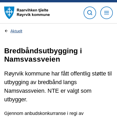
D
Aktuelt
u
e
r
Bredbåndsutbygging i
h
e
Namsvassveien
r
:
Røyrvik kommune har fått offentlig støtte til
utbygging av bredbånd langs
Namsvassveien. NTE er valgt som
utbygger.
Gjennom anbudskonkurranse i regi av