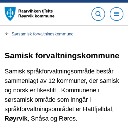
D
Sørsamisk forvaltningskommune
u
e
r
Samisk forvaltningskommune
h
e
r
:
Samisk språkforvaltningsområde består
sammenlagt av 12 kommuner, der samisk
og norsk er likestilt. Kommunene i
sørsamisk område som inngår i
språkforvaltningsområdet er Hattfjelldal,
Røyrvik,
Snåsa og Røros.