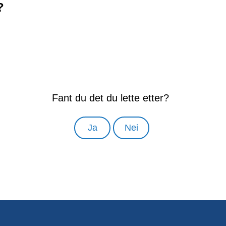
?
Fant du det du lette etter?
Ja
Nei