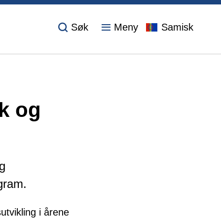
Søk
Meny
Samisk
k og
og
ogram.
tvikling i årene