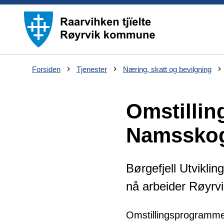
D
Forsiden
Tjenester
Næring, skatt og bevilgning
u
e
r
Omstillin
h
e
r
Namssko
:
Børgefjell Utviklin
nå arbeider Røyrvi
Omstillingsprogrammet