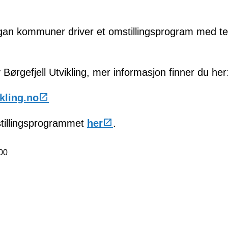
an kommuner driver et omstillingsprogram med t
ørgefjell Utvikling, mer informasjon finner du her
ikling.no
stillingsprogrammet
her
.
00