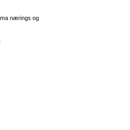
ema nærings og
: