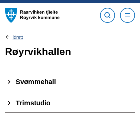
D
Idrett
u
e
Røyrvikhallen
r
h
e
r
:
Svømmehall
Trimstudio